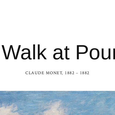
f Walk at Pour
CLAUDE MONET
, 1882 – 1882