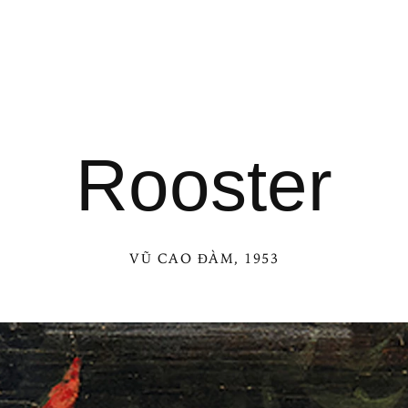
Rooster
VŨ CAO ĐÀM
, 1953